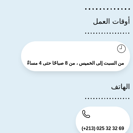
أوقات العمل
من السبت إلى الخميس ، من 8 صباحًا حتى 4 مساءً
الهاتف
(+213) 025 32 32 69