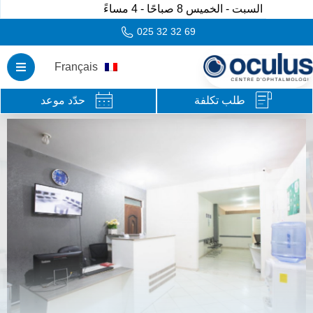
السبت - الخميس 8 صباحًا - 4 مساءً
025 32 32 69
Français
طلب تكلفة
حدّد موعد