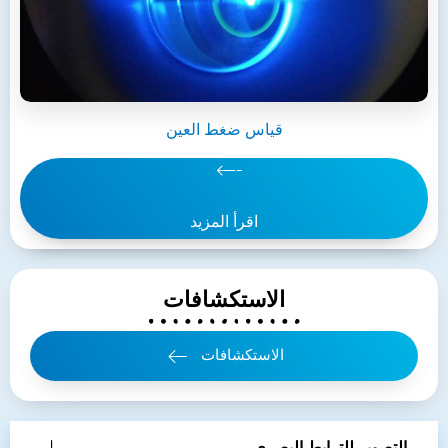
قياس ضغط العين
اقرأ المزيد
الاستكشافات
الاستكشافات
التصوير للترابط البصري