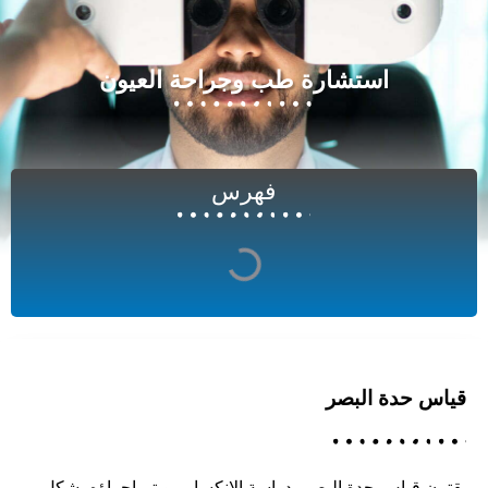
استشارة طب وجراحة العيون
فهرس
قياس حدة البصر
يقترن قياس حدة البصر بدراسة الانكسار ، ويتم إجراؤه بشكل