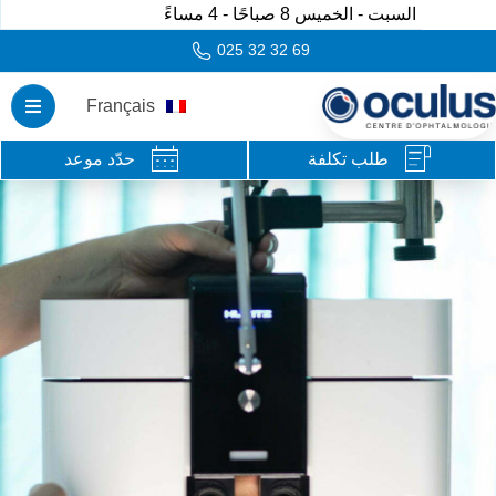
السبت - الخميس 8 صباحًا - 4 مساءً
025 32 32 69
Français
طلب تكلفة
حدّد موعد