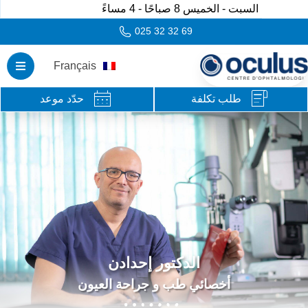
السبت - الخميس 8 صباحًا - 4 مساءً
025 32 32 69
Français
طلب تكلفة
حدّد موعد
الدكتور إحدادن
أخصائي طب و جراحة العيون