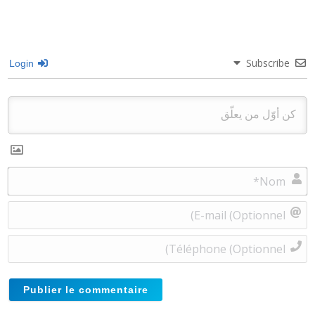
Subscribe
Login
m*
E-
il
l)
ne
l)