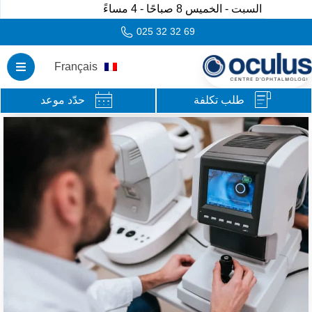
السبت - الخميس 8 صباحًا - 4 مساءً
025 32 32 69
Français
طلب تكلفة
حدّد موعد