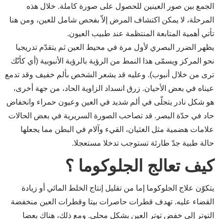
الجمع بين صور العينين للحصول على صورة كاملة. خلال هذه
المرحلة، لا يمكن اكتشاف المرض إلاّ بفحص شامل للعين، ومن هنا
تأتي أهمية المتابعة المنتظمة عند طبيب العيون.
يظهر الضرر البصري لأول مرة في محيط العين ثم يتقدّم تدريجيا
نحو المركز ويسمّى هذا النمط من الرؤية بالرؤية الأنبوبية (أي كأنّك
ترى من خلال أنبوب). وعليه قد يشعر الشخص بألم خفيف وقد تدمع
عيناه في بعض الأحيان. زرق انسداد الزاوية الحاد، من جهة أخرى،
هو شكل نادر يتجلّى في ألم شديد في العين وعيون حمراء وانخفاض
حاد في حدّة البصر. قد تصاحب الصورة السريرية في بعض الحالات
علامات هضمية مثل الغثيان، القيء وآلام في البطن مما يجعلها
حالة طبية جدّ طارئة تستوجب تدخلا مستعجلا.
كيف تعالج الجلوكوما ؟
يتكوّن علاج الجلوكوما إما من تقليل إنتاج الخلط المائي أو زيادة
القضاء عليه. تهدف قطرات حاصرات بيتا وقطرات العين منخفضة
التوتر إلى خفض توتر العين بشكل محلي. ومع ذلك، هناك بعضا