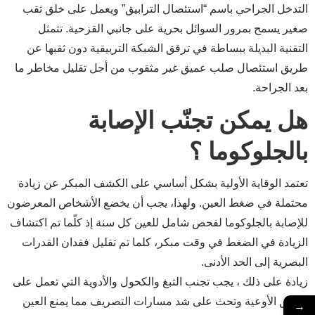
التدخل الجراحي باسم “استئصال الترابيق” ويعمل على خلق ثقب
صغير يسمح بمرور السوائل بحرية على جانبي القزحية. تتمثل
التقنية البديلة ببساطة في ترقق الشبكة التربيقية دون ثقبها عن
طريق استئصال صلب عميق غير مثقوب من أجل تقليل مخاطر ما
بعد الجراحة.
هل يمكن تجنّب الإصابة
بالجلوكوما ؟
تعتمد الوقاية الأولية بشكل أساسي على الكشف المبكر عن زيادة
محتملة في ضغط العين. ولهذا، يجب أن يخضع الأشخاص المعرضون
للإصابة بالجلوكوما لفحص شامل للعين كل سنة إذ كلّما تم اكتشاف
الزيادة في الضغط في وقت مبكر، كلما تم تقليل فقدان القدرات
البصرية إلى الحد الأدنى.
زيادة على ذلك ، يجب تجنب التبغ والكحول والأدوية التي تعمل على
تضييق الأوعية وتحث على شد مسارات التصريف مما يمنع العين
→